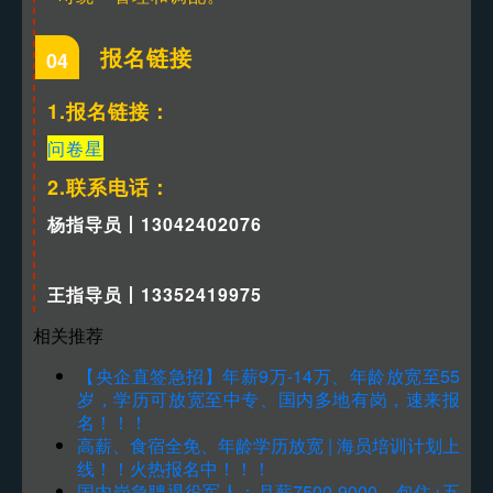
报名链接
04
1.报名链接：
问卷星
2.联系电话：
杨指导员丨13042402076
王指导员丨13352419975
相关推荐
【央企直签急招】年薪9万-14万、年龄放宽至55
岁，学历可放宽至中专、国内多地有岗，速来报
名！！！
高薪、食宿全免、年龄学历放宽 | 海员培训计划上
线！！火热报名中！！！
国内岗急聘退役军人：月薪7500-9000，包住+五