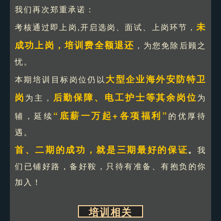
我们再次郑重承诺：
未
考核通过即上岗,开启选岗、面试、上岗环节，
成功上岗，培训费全额退还
，为您免除后顾之
忧。
大型企业海外安防特卫
本期培训目标岗位仍以
岗
后勤保障、电工护士等其余岗位
为主，
为
“底薪一万起+各项福利”
辅，延续
的优厚待
遇。
首、二期的成功，就是三期最好的保证
。
我
们已铺好路，备好鞍，只待有准备、有抱负的你
加入！
培训相关