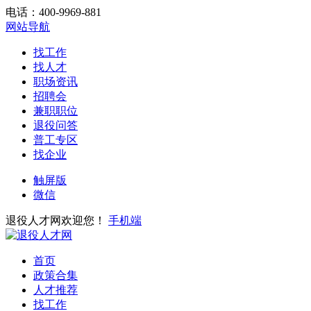
电话：400-9969-881
网站导航
找工作
找人才
职场资讯
招聘会
兼职职位
退役问答
普工专区
找企业
触屏版
微信
退役人才网欢迎您！
手机端
首页
政策合集
人才推荐
找工作