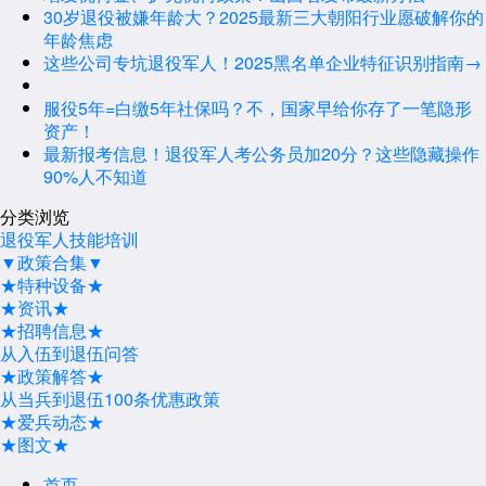
30岁退役被嫌年龄大？2025最新三大朝阳行业愿破解你的
年龄焦虑
这些公司专坑退役军人！2025黑名单企业特征识别指南→
服役5年=白缴5年社保吗？不，国家早给你存了一笔隐形
资产！
最新报考信息！退役军人考公务员加20分？这些隐藏操作
90%人不知道
分类浏览
退役军人技能培训
▼政策合集▼
★特种设备★
★资讯★
★招聘信息★
从入伍到退伍问答
★政策解答★
从当兵到退伍100条优惠政策
★爱兵动态★
★图文★
首页