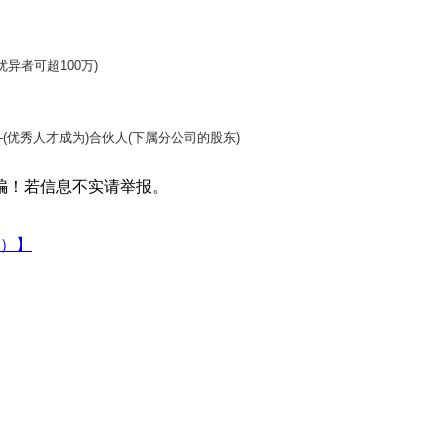
异者可超100万)
-(优秀人才成为)合伙人(下属分公司的股东)
骗！若信息不实请举报。
）】