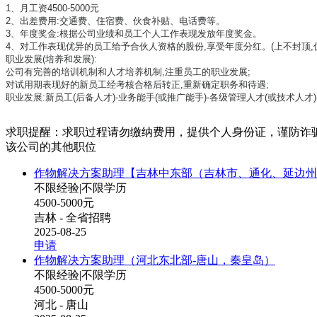
1、月工资4500-5000元
2、出差费用:交通费、住宿费、伙食补贴、电话费等。
3、年度奖金:根据公司业绩和员工个人工作表现发放年度奖金。
4、对工作表现优异的员工给予合伙人资格的股份,享受年度分红。(上不封顶,优
职业发展(培养和发展):
公司有完善的培训机制和人才培养机制,注重员工的职业发展;
对试用期表现好的新员工经考核合格后转正,重新确定职务和待遇;
职业发展:新员工(后备人才)-业务能手(或推广能手)-各级管理人才(或技术人才)
求职提醒：求职过程请勿缴纳费用，提供个人身份证，谨防诈
该公司的其他职位
作物解决方案助理【吉林中东部（吉林市、通化、延边州
不限经验
|
不限学历
4500-5000元
吉林 - 全省招聘
2025-08-25
申请
作物解决方案助理（河北东北部-唐山，秦皇岛）
不限经验
|
不限学历
4500-5000元
河北 - 唐山