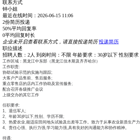
联系方式
钟小姐
最近在线时间：2026-06-15 11:06
2份
简历投递
50%
平均回复率
0
平均回复时长
企业未开启查看联系方式，请直接投递简历
投递简历
职位描述
招聘人数：2人
到岗时间：不限
年龄要求：30岁以下
性别要求
工作区域：黑龙江中东部（黑龙江佳木斯及齐齐哈尔）
工作职责:
协助试验示范的实施与跟踪;
大客户产品售前、售后服务;
重点零售店的店内工作协助及宣传服务;
配合召开各级推广会议
上级交办的其它工作
任职要求:
1、退伍军人;
2、年龄30岁以下,性别、学历不限;
3、热爱农业,能适应田间地头试验及出差等工作。致力于从事农业新质生产力(
4、责任心强、执行力强,学习能力强,具有良好的沟通能力和协作精神。
待遇: