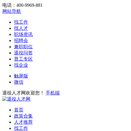
电话：400-9969-881
网站导航
找工作
找人才
职场资讯
招聘会
兼职职位
退役问答
普工专区
找企业
触屏版
微信
退役人才网欢迎您！
手机端
首页
政策合集
人才推荐
找工作