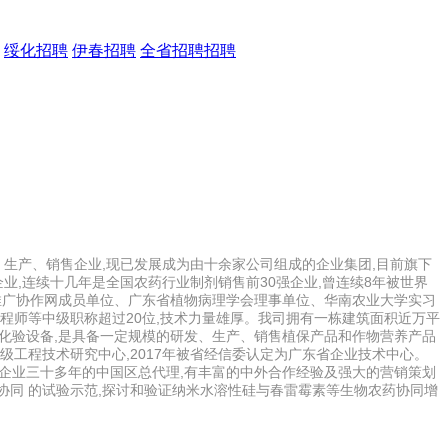
绥化招聘
伊春招聘
全省招聘招聘
发、生产、销售企业,现已发展成为由十余家公司组成的企业集团,目前旗下
业,连续十几年是全国农药行业制剂销售前30强企业,曾连续8年被世界
推广协作网成员单位、广东省植物病理学会理事单位、华南农业大学实习
工程师等中级职称超过20位,技术力量雄厚。我司拥有一栋建筑面积近万平
和化验设备,是具备一定规模的研发、生产、销售植保产品和作物营养产品
级工程技术研究中心,2017年被省经信委认定为广东省企业技术中心。
大企业三十多年的中国区总代理,有丰富的中外合作经验及强大的营销策划
药协同 的试验示范,探讨和验证纳米水溶性硅与春雷霉素等生物农药协同增