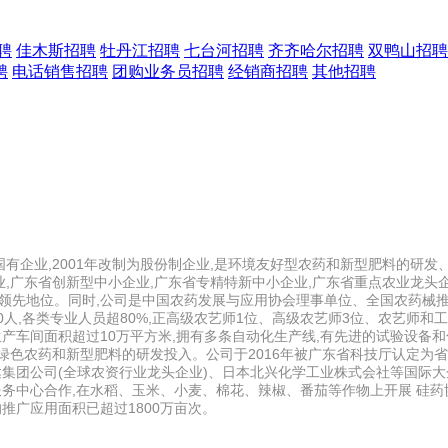
聘
佳木斯招聘
牡丹江招聘
七台河招聘
齐齐哈尔招聘
双鸭山招聘
聘
电话销售招聘
团购业务员招聘
经销商招聘
其他招聘
国有企业,2001年改制为股份制企业,是环境友好型农药和新型肥料的研
业,广东省创新型中小企业,广东省专精特新中小企业,广东省重点农业龙头企
于领先地位。同时,公司是中国农药发展与应用协会理事单位、全国农药械
人,各类专业人员超80%,正高级农艺师1位、高级农艺师3位、农艺师和
生产车间面积超过10万平方米,拥有多条自动化生产线,有先进的试验设备
在绿色农药和新型肥料的研发投入。公司于2016年被广东省科技厅认定为省
达集团公司(全球农资行业龙头企业)、日本北兴化学工业株式会社等国际
服务中心合作,在水稻、玉米、小麦、棉花、辣椒、番茄等作物上开展 硅
推广应用面积已超过1800万亩次。