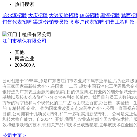
热门搜索
哈尔滨招聘
大庆招聘
大兴安岭招聘
鹤岗招聘
黑河招聘
鸡西招
销售代表招聘
渠道/分销专员招聘
客户代表招聘
销售工程师招
江门市植保有限公司
其他
民营企业
200-500人
公司创建于1985年,原是广东省江门市农业局下属事业单位,后为正科级
有三家国家高新技术企业,是国家 十二五 规划中国石油化工优秀民营企
银行选为广东农业面源污染治理项目的供应商,在行业内的细分领域处
基地以及校友会农资行业分会常务副会长单位。我司目前员工人数约300
方米的写字楼和两个现代化的工厂,占地面积近百亩,办公楼、实验楼、
的 专精特新 企业。 作为国家发改委定点农药生产企业,公司一直重视
目前,公司拥有十几项发明专利和二十多项实用新型专利。 公司是先正
和技术推广能力。自2014年开始,我司与农业农村部全国农业技术推广
效和健康栽培的技术,现相关产品和技术已成熟稳定,去年该技术在全国的
公司主页 >